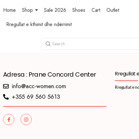
Home
Shop
Sale 2026
Shoes
Cart
Outlet
Rregullat e kthimit dhe ndërrimit
Adresa : Prane Concord Center
Rregullat 
info@acc-women.com
Rregullat e n
+355 69 560 5613