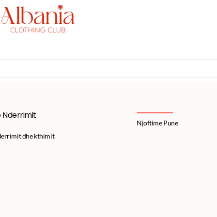
e Nderrimit
Njoftime Pune
derrimit dhe kthimit