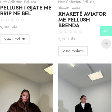
New Collection
,
Pellusha
New Collection
,
Pellusha
,
PELLUSH I GJATE ME
Xhaketa Lekure
RRIP NE BEL
XHAKETË AVIATOR
ME PELLUSH
☆
☆
☆
☆
☆
BRENDA
5, 300
lekë
☆
☆
☆
☆
☆
ALL
View Products
5, 500
lekë
View Products