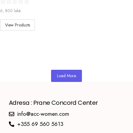
☆
☆
☆
☆
☆
6, 800
lekë
View Products
Load More
Adresa : Prane Concord Center
info@acc-women.com
+355 69 560 5613