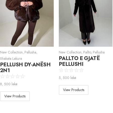
New Collection
,
Pellusha
,
New Collection
,
Pallto
,
Pellusha
PALLTO E GJATË
Xhaketa Lekure
PELLUSHI
PELLUSH DY-ANËSH
2N1
☆
☆
☆
☆
☆
☆
☆
☆
☆
☆
5, 500
lekë
8, 500
lekë
View Products
View Products