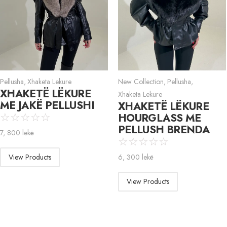
Pellusha
,
Xhaketa Lekure
New Collection
,
Pellusha
,
XHAKETË LËKURE
Xhaketa Lekure
ME JAKË PELLUSHI
XHAKETË LËKURE
HOURGLASS ME
☆
☆
☆
☆
☆
PELLUSH BRENDA
7, 800
lekë
☆
☆
☆
☆
☆
View Products
6, 300
lekë
View Products