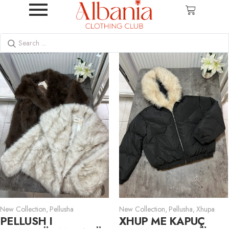
New Collection
,
Pellusha
New Collection
,
Pellusha
,
Xhupa
PELLUSH I
XHUP ME KAPUÇ