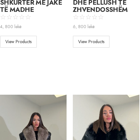
SHKURTËR ME JAKË
DHE PELLUSH TË
TË MADHE
ZHVENDOSSHËM
☆
☆
☆
☆
☆
☆
☆
☆
☆
☆
4, 800
lekë
6, 800
lekë
View Products
View Products