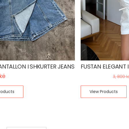
NTALLON I SHKURTER JEANS
FUSTAN ELEGANT 
ekë
3, 040
lekë
3, 800
l
roducts
View Products