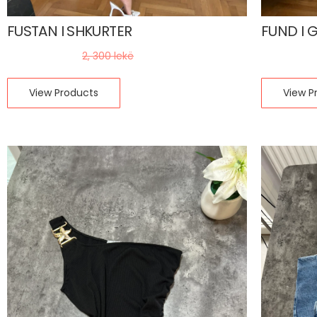
FUSTAN I SHKURTER
FUND I G
1, 380
lekë
1, 200
le
2, 300
lekë
View Products
View P