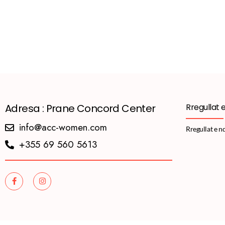
Adresa : Prane Concord Center
Rregullat 
info@acc-women.com
Rregullat e n
+355 69 560 5613