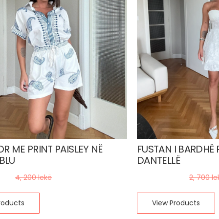
OR ME PRINT PAISLEY NË
FUSTAN I BARDHË 
BLU
DANTELLË
ekë
1, 500
lekë
4, 200
lekë
2, 700
le
roducts
View Products