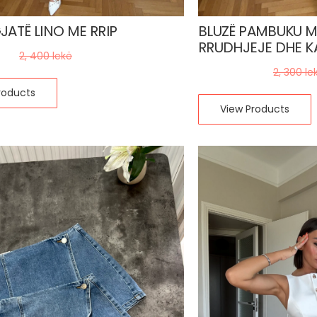
JATË LINO ME RRIP
BLUZË PAMBUKU M
RRUDHJEJE DHE K
kë
2, 400
lekë
1, 380
lekë
2, 300
le
roducts
View Products