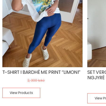
T-SHIRT I BARDHË ME PRINT “LIMONI”
SET VER
NGJYRË 
1, 380
lekë
2, 300
lekë
2, 520
l
View Products
View P