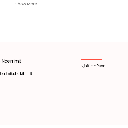
Show More
e Nderrimit
Njoftime Pune
derrimit dhe kthimit