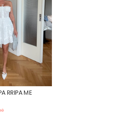
PA RRIPA ME
kë