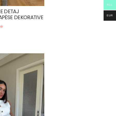
ALL
E DETAJ
APËSE DEKORATIVE
EUR
kë