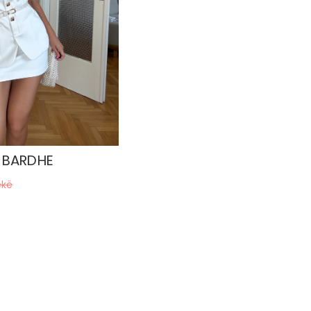
I BARDHE
ekë