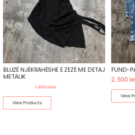
BLUZË NJËKRAHËSHE E ZEZË ME DETAJ
FUND-PA
METALIK
2, 500
l
1, 260
lekë
1, 800
lekë
View P
View Products