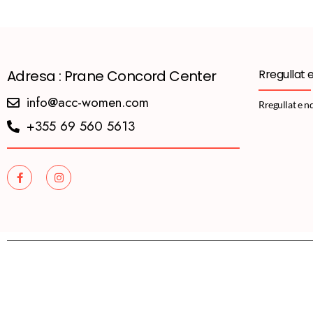
Adresa : Prane Concord Center
Rregullat 
info@acc-women.com
Rregullat e n
+355 69 560 5613