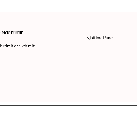
e Nderrimit
Njoftime Pune
derrimit dhe kthimit