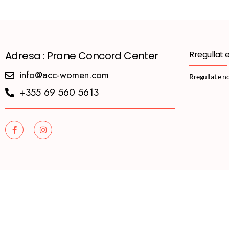
Adresa : Prane Concord Center
Rregullat 
info@acc-women.com
Rregullat e n
+355 69 560 5613