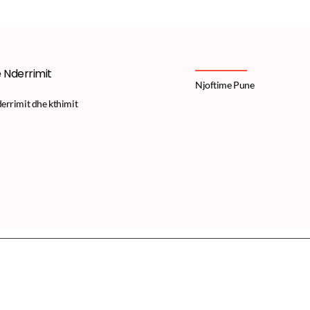
e Nderrimit
Njoftime Pune
derrimit dhe kthimit