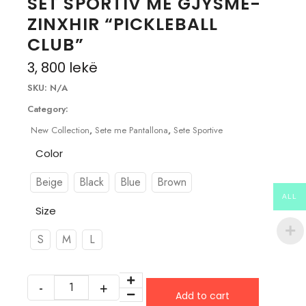
SET SPORTIV ME GJYSMË-
ZINXHIR “PICKLEBALL
CLUB”
3, 800
lekë
SKU:
N/A
Category:
New Collection
,
Sete me Pantallona
,
Sete Sportive
Color
Beige
Black
Blue
Brown
ALL
Size
S
M
L
Add to cart