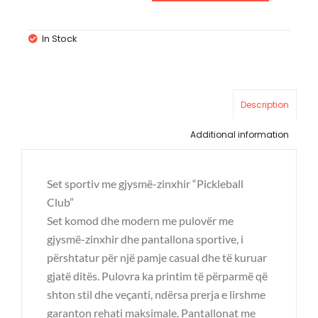
In Stock
Description
Additional information
Set sportiv me gjysmë-zinxhir “Pickleball
Club”
Set komod dhe modern me pulovër me
gjysmë-zinxhir dhe pantallona sportive, i
përshtatur për një pamje casual dhe të kuruar
gjatë ditës. Pulovra ka printim të përparmë që
shton stil dhe veçanti, ndërsa prerja e lirshme
garanton rehati maksimale. Pantallonat me