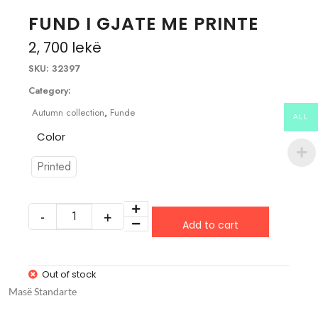
FUND I GJATE ME PRINTE
2, 700
lekë
SKU:
32397
Category:
Autumn collection
,
Funde
ALL
Color
Printed
Add to cart
Out of stock
Masë Standarte