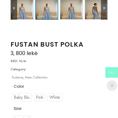
FUSTAN BUST POLKA
3, 800
lekë
SKU:
N/A
Category:
ALL
Fustane
,
New Collection
Color
Baby Blu
Pink
White
Size