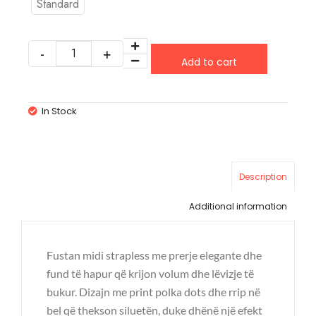
Standard
Add to cart
In Stock
Description
Additional information
Fustan midi strapless me prerje elegante dhe
fund të hapur që krijon volum dhe lëvizje të
bukur. Dizajn me print polka dots dhe rrip në
bel që thekson siluetën, duke dhënë një efekt