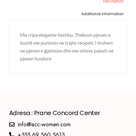
Description
Additional information
Me rripa elegante llastiku. Thekson pjesen e
bustit me punimin ne trajte recipeti. I lirshem
ne pjesen e gjatesise dhe me shtese palash ne
pjesen fundore
Adresa : Prane Concord Center
info@acc-women.com
+355 69 560 5613