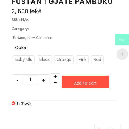
FUSTAN I GJATE PAMBUKU
2, 500
lekë
SKU:
N/A
Category:
Fustane
,
New Collection
ALL
Color
Baby Blu
Black
Orange
Pink
Red
Add to cart
In Stock