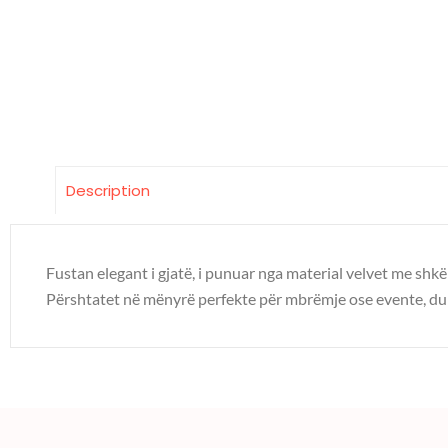
Description
Fustan elegant i gjatë, i punuar nga material velvet me shkë
Përshtatet në mënyrë perfekte për mbrëmje ose evente, duk