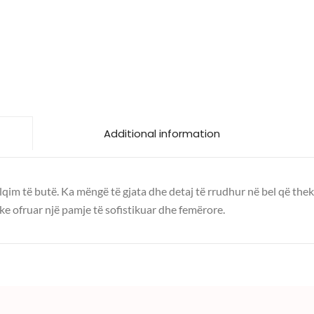
Additional information
lqim të butë. Ka mëngë të gjata dhe detaj të rrudhur në bel që thek
e ofruar një pamje të sofistikuar dhe femërore.