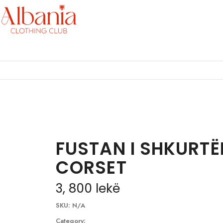
FUSTAN I SHKURTË
CORSET
3, 800
lekë
SKU:
N/A
Category: