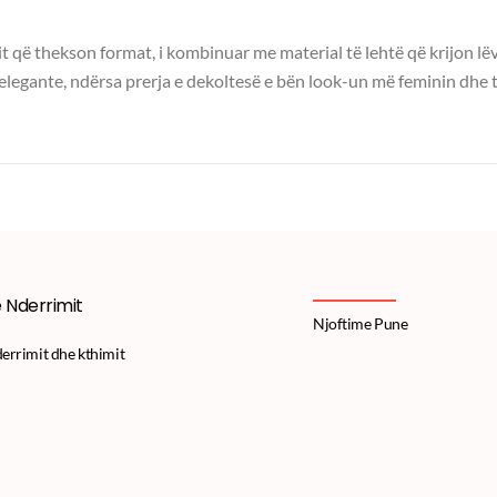
it që thekson format, i kombinuar me material të lehtë që krijon lë
elegante, ndërsa prerja e dekoltesë e bën look-un më feminin dhe t
e Nderrimit
Njoftime Pune
derrimit dhe kthimit