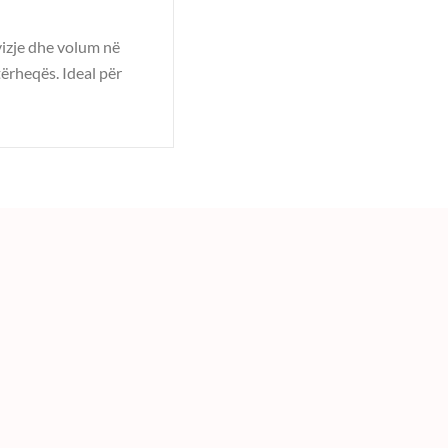
vizje dhe volum në
ërheqës. Ideal për