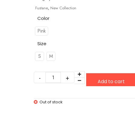
Fustane
,
New Collection
Color
Pink
Size
S
M
Add to cart
Out of stock