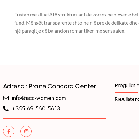
Fustan me siluetë të strukturuar falë korses në pjesën e bel
fund. Mëngët transparente shtojnë një prekje delikate dhe 
një paraqitje që balancion romantiken me sensualen.
Adresa : Prane Concord Center
Rregullat 
info@acc-women.com
Rregullat e n
+355 69 560 5613