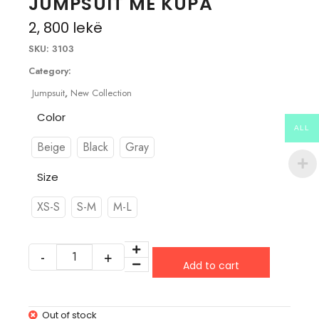
JUMPSUIT ME KUPA
2, 800
lekë
SKU:
3103
Category:
Jumpsuit
,
New Collection
Color
ALL
Beige
Black
Gray
Size
XS-S
S-M
M-L
Add to cart
Out of stock