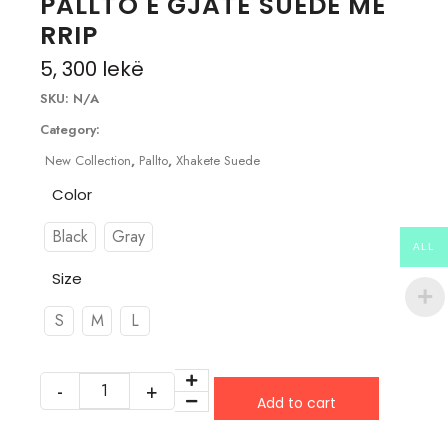
PALLTO E GJATË SUEDE ME
RRIP
5, 300
lekë
SKU:
N/A
Category:
New Collection
,
Pallto
,
Xhakete Suede
Color
Black
Gray
ALL
Size
S
M
L
Add to cart