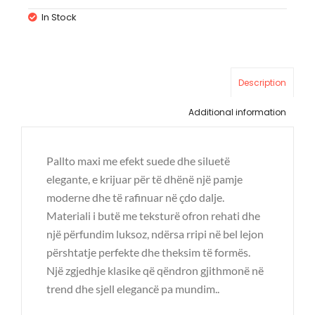
In Stock
Description
Additional information
Pallto maxi me efekt suede dhe siluetë
elegante, e krijuar për të dhënë një pamje
moderne dhe të rafinuar në çdo dalje.
Materiali i butë me teksturë ofron rehati dhe
një përfundim luksoz, ndërsa rripi në bel lejon
përshtatje perfekte dhe theksim të formës.
Një zgjedhje klasike që qëndron gjithmonë në
trend dhe sjell elegancë pa mundim..