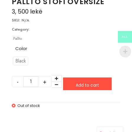
PALLTO STOFI OVERSIZE
3, 500
lekë
SKU:
N/A
Category:
ALL
Pallto
Color
Black
Add to cart
Out of stock