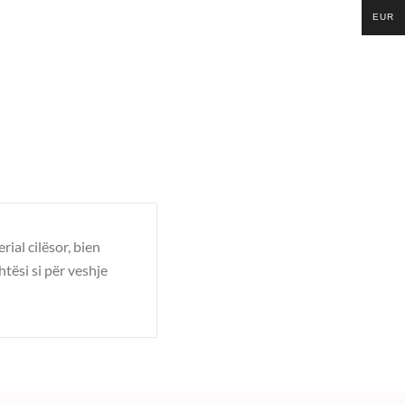
EUR
ial cilësor, bien
tësi si për veshje