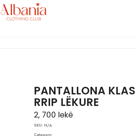
PANTALLONA KLAS
RRIP LËKURE
2, 700
lekë
SKU:
N/A
Category: