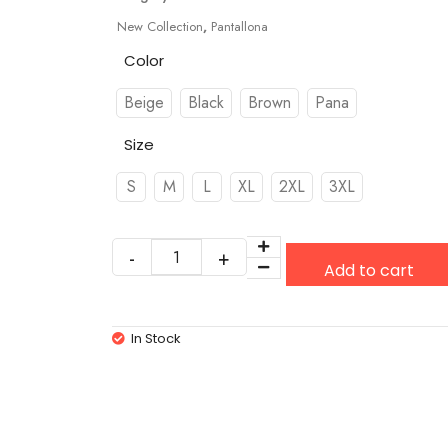
New Collection
,
Pantallona
Color
Beige
Black
Brown
Pana
Size
S
M
L
XL
2XL
3XL
Add to cart
In Stock