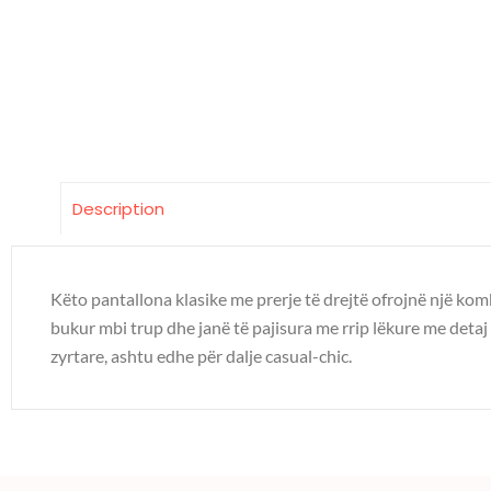
Description
Këto pantallona klasike me prerje të drejtë ofrojnë një komb
bukur mbi trup dhe janë të pajisura me rrip lëkure me detaj
zyrtare, ashtu edhe për dalje casual-chic.