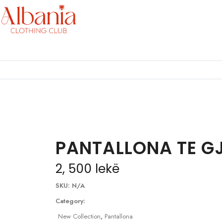
PANTALLONA TE G
2, 500
lekë
SKU:
N/A
Category:
New Collection
,
Pantallona