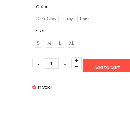
Color
Dark Gray
Gray
Pana
Size
S
M
L
XL
Add to cart
In Stock