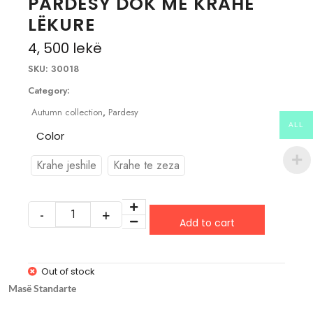
PARDESY DOK ME KRAHË
LËKURE
4, 500
lekë
SKU:
30018
Category:
Autumn collection
,
Pardesy
ALL
Color
Krahe jeshile
Krahe te zeza
Add to cart
Out of stock
Masë Standarte