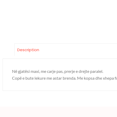
Description
Në gjatësi maxi, me carje pas, prerje e drejte paralel.
Copë e bute lekure me astar brenda. Me kopsa dhe xhepa f