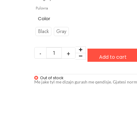
Pulovra
Color
Black
Gray
Add to cart
Out of stock
Me jake tyl me dizajn gurash me qendisje. Gjatesi norm