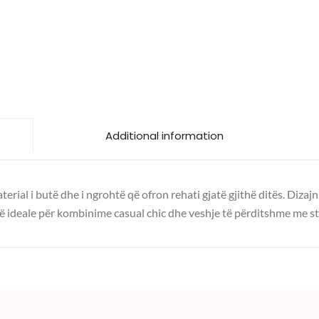
Additional information
ial i butë dhe i ngrohtë që ofron rehati gjatë gjithë ditës. Dizajni
 ideale për kombinime casual chic dhe veshje të përditshme me sti