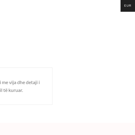
EUR
 me vija dhe detaji i
l të kuruar.