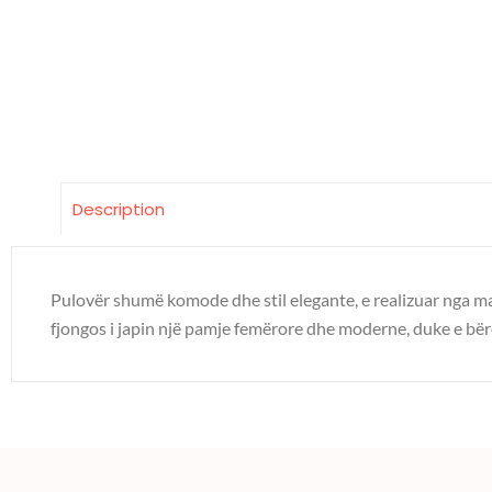
Description
Pulovër shumë komode dhe stil elegante, e realizuar nga mater
fjongos i japin një pamje femërore dhe moderne, duke e bërë