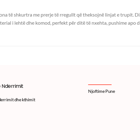
na të shkurtra me prerje të rregullt që theksojnë linjat e trupit.
aterial i lehtë dhe komod, perfekt për ditë të nxehta, pushime apo d
e Nderrimit
Njoftime Pune
derrimit dhe kthimit