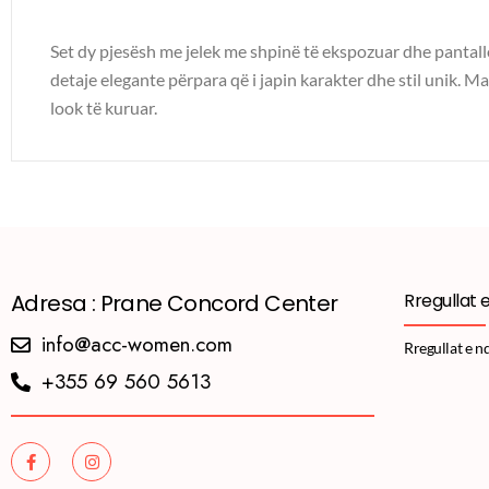
Set dy pjesësh me jelek me shpinë të ekspozuar dhe pantallo
detaje elegante përpara që i japin karakter dhe stil unik. M
look të kuruar.
Adresa : Prane Concord Center
Rregullat 
info@acc-women.com
Rregullat e n
+355 69 560 5613