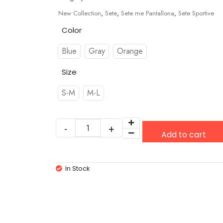
New Collection
,
Sete
,
Sete me Pantallona
,
Sete Sportive
Color
Blue
Gray
Orange
Size
S-M
M-L
Add to cart
In Stock