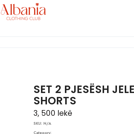
SET 2 PJESËSH JEL
SHORTS
3, 500
lekë
SKU:
N/A
Category: