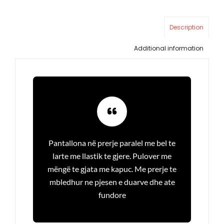
Description
Additional information
Pantallona në prerje paralel me bel te
larte me llastik te gjere. Pulover me
mëngë te gjata me kapuc. Me prerje te
mbledhur ne pjesen e duarve dhe ate
fundore