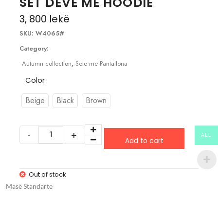
SET DEVE ME HOODIE
3, 800
lekë
SKU:
W4065#
Category:
Autumn collection
,
Sete me Pantallona
Color
Beige
Black
Brown
ALL
Add to cart
Out of stock
Masë Standarte