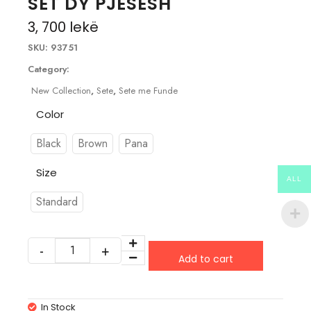
SET DY PJESËSH
3, 700
lekë
SKU:
93751
Category:
New Collection
,
Sete
,
Sete me Funde
Color
Black
Brown
Pana
Size
ALL
Standard
Add to cart
In Stock