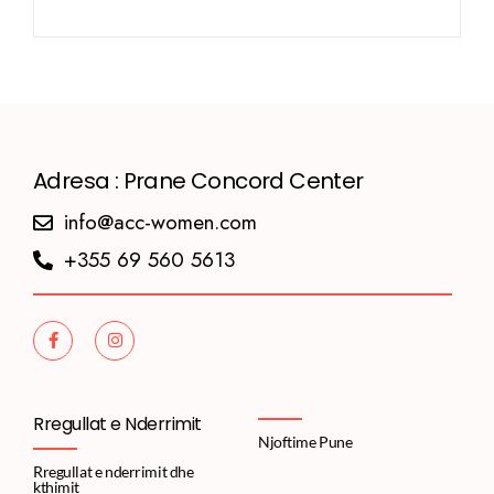
Adresa : Prane Concord Center
info@acc-women.com
+355 69 560 5613
Rregullat e Nderrimit
Njoftime Pune
Rregullat e nderrimit dhe
kthimit