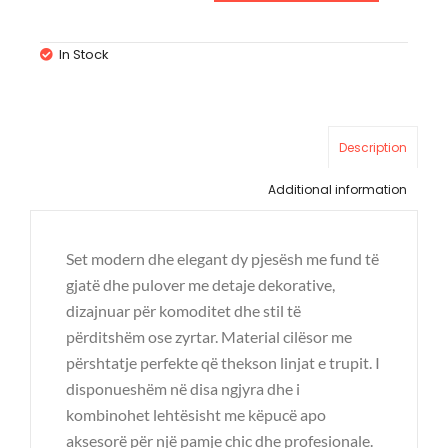
In Stock
Description
Additional information
Set modern dhe elegant dy pjesësh me fund të
gjatë dhe pulover me detaje dekorative,
dizajnuar për komoditet dhe stil të
përditshëm ose zyrtar. Material cilësor me
përshtatje perfekte që thekson linjat e trupit. I
disponueshëm në disa ngjyra dhe i
kombinohet lehtësisht me këpucë apo
aksesorë për një pamje chic dhe profesionale.