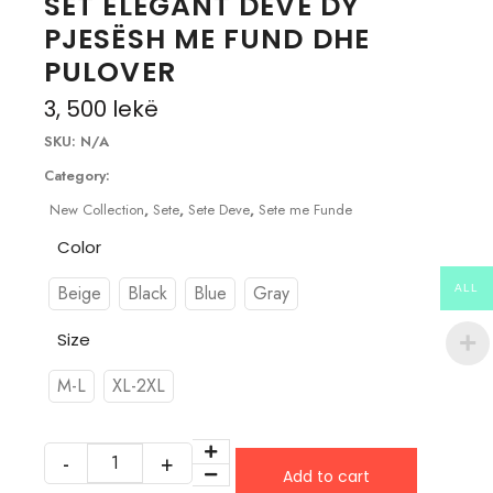
SET ELEGANT DEVE DY
PJESËSH ME FUND DHE
PULOVER
3, 500
lekë
SKU:
N/A
Category:
New Collection
,
Sete
,
Sete Deve
,
Sete me Funde
Color
Beige
Black
Blue
Gray
ALL
Size
M-L
XL-2XL
Add to cart