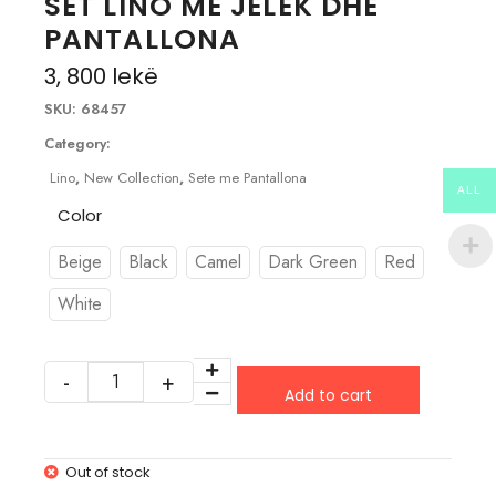
SET LINO ME JELEK DHE
PANTALLONA
3, 800
lekë
SKU:
68457
Category:
Lino
,
New Collection
,
Sete me Pantallona
ALL
Color
Beige
Black
Camel
Dark Green
Red
White
Add to cart
Out of stock