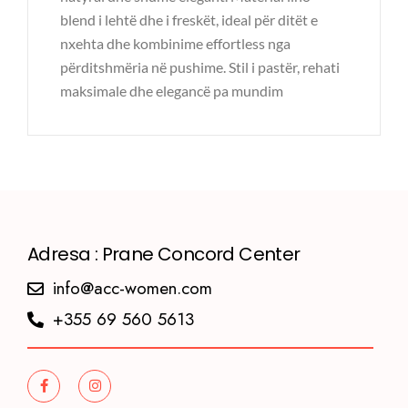
blend i lehtë dhe i freskët, ideal për ditët e
nxehta dhe kombinime effortless nga
përditshmëria në pushime. Stil i pastër, rehati
maksimale dhe elegancë pa mundim
Adresa : Prane Concord Center
info@acc-women.com
+355 69 560 5613