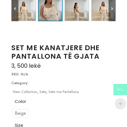
SET ME KANATJERE DHE
PANTALLONA TË GJATA
3, 500
lekë
SKU:
N/A
Category:
ALL
New Collection
,
Sete
,
Sete me Pantallona
Color
Beige
Size