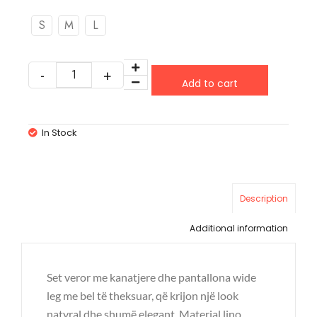
S
M
L
Add to cart
In Stock
Description
Additional information
Set veror me kanatjere dhe pantallona wide
leg me bel të theksuar, që krijon një look
natyral dhe shumë elegant. Material lino