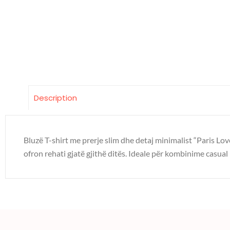
Description
Bluzë T-shirt me prerje slim dhe detaj minimalist “Paris Lov
ofron rehati gjatë gjithë ditës. Ideale për kombinime casua