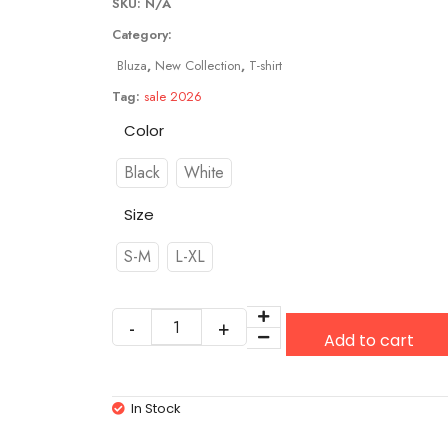
SKU:
N/A
Category:
Bluza
,
New Collection
,
T-shirt
Tag:
sale 2026
Color
Black
White
Size
S-M
L-XL
Add to cart
In Stock