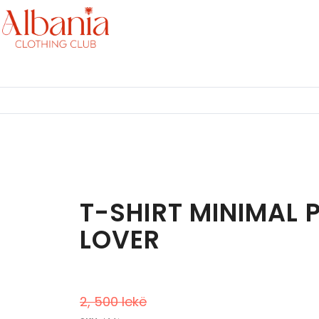
T-SHIRT MINIMAL 
LOVER
1, 500
lekë
2, 500
lekë