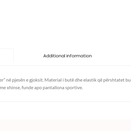
Additional information
er” në pjesën e gjoksit. Material i butë dhe elastik që përshtatet b
l me xhinse, funde apo pantallona sportive.