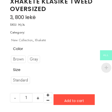
XHAKETË KLASIKE TWEED
OVERSIZED
3, 800
lekë
SKU:
N/A
Category:
New Collection
,
Xhaketë
Color
ALL
Brown
Gray
Size
Standard
Add to cart