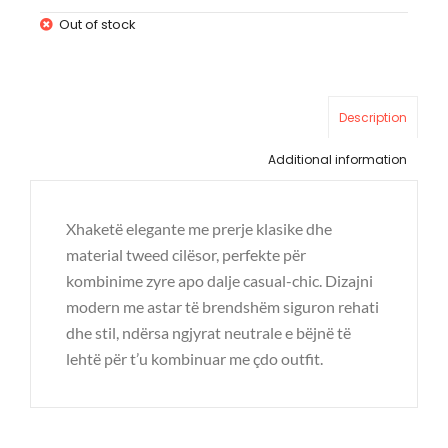
Out of stock
Description
Additional information
Xhaketë elegante me prerje klasike dhe
material tweed cilësor, perfekte për
kombinime zyre apo dalje casual-chic. Dizajni
modern me astar të brendshëm siguron rehati
dhe stil, ndërsa ngjyrat neutrale e bëjnë të
lehtë për t’u kombinuar me çdo outfit.