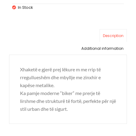
In Stock
Description
Additional information
Xhaketë e gjerë prej lëkure m me rrip të
rregullueshëm dhe mbyllje me zinxhir e
kapëse metalike.
Ka pamje moderne “biker” me prerje të
lirshme dhe strukturë të fortë, perfekte për një
stil urban dhe të sigurt.