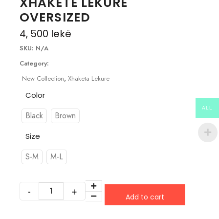
XHAKETË LËKURE
OVERSIZED
4, 500
lekë
SKU:
N/A
Category:
New Collection
,
Xhaketa Lekure
Color
ALL
Black
Brown
Size
S-M
M-L
Add to cart