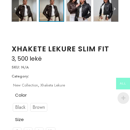
XHAKETE LEKURE SLIM FIT
3, 500
lekë
SKU:
N/A
Category:
ALL
New Collection
,
Xhaketa Lekure
Color
Black
Brown
Size