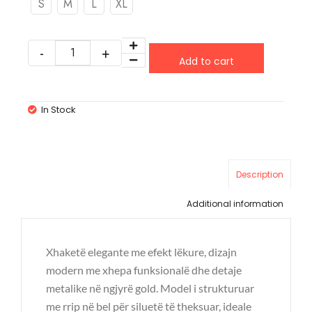
S
M
L
XL
Add to cart
In Stock
Description
Additional information
Xhaketë elegante me efekt lëkure, dizajn
modern me xhepa funksionalë dhe detaje
metalike në ngjyrë gold. Model i strukturuar
me rrip në bel për siluetë të theksuar, ideale