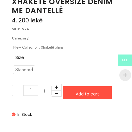
XHAKETË OVERSIZE DENIM
ME DANTELLË
4, 200
lekë
SKU:
N/A
Category:
New Collection
,
Xhaketë xhins
Size
ALL
Standard
Add to cart
In Stock