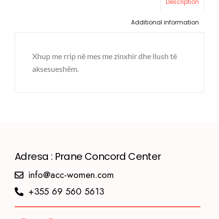
Description
Additional information
Xhup me rrip në mes me zinxhir dhe llush të
aksesueshëm.
Adresa : Prane Concord Center
info@acc-women.com
+355 69 560 5613