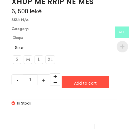
XHUP ME RRIP NE MES
6, 500
lekë
SKU:
N/A
Category:
ALL
Xhupa
Size
S
M
L
XL
Add to cart
In Stock