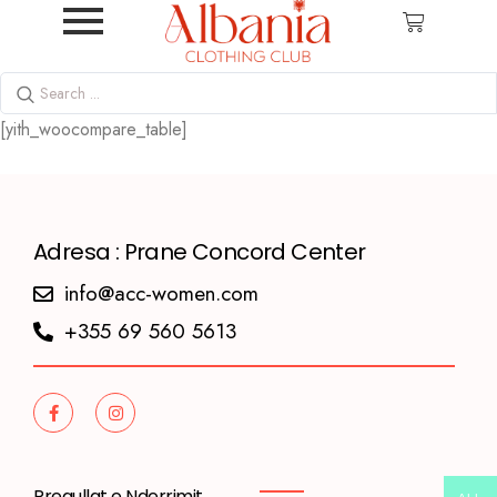
[yith_woocompare_table]
Adresa : Prane Concord Center
info@acc-women.com
+355 69 560 5613
Rregullat e Nderrimit