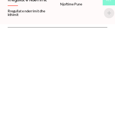
ALL
Njoftime Pune
Rregullat e nderrimit dhe
kthimit