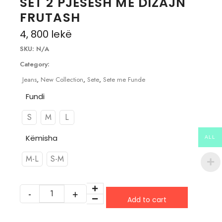
SET 2 PJESESH ME DIZAJN
FRUTASH
4, 800
lekë
SKU:
N/A
Category:
Jeans
,
New Collection
,
Sete
,
Sete me Funde
Fundi
S
M
L
Këmisha
ALL
M-L
S-M
Add to cart