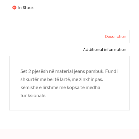
In Stock
Description
Additional information
Set 2 pjesësh në material jeans pambuk. Fund i
shkurtër me bel të lartë, me zinxhir pas.
këmishe e lirshme me kopsa të medha
funksionale.