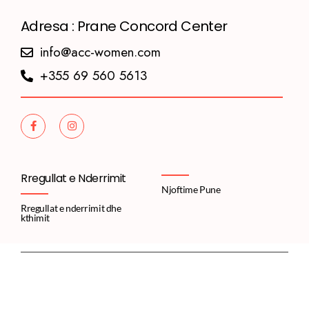
Adresa : Prane Concord Center
info@acc-women.com
+355 69 560 5613
Rregullat e Nderrimit
Njoftime Pune
Rregullat e nderrimit dhe
kthimit