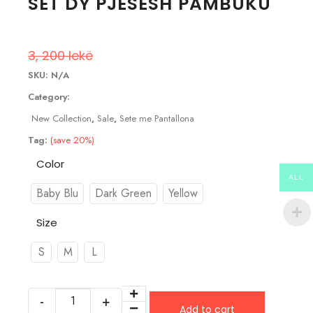
SET DY PJESESH PAMBUKU
2, 560
lekë
3, 200
lekë
SKU:
N/A
Category:
New Collection
,
Sale
,
Sete me Pantallona
Tag:
(save 20%)
Color
ALL
Baby Blu
Dark Green
Yellow
Size
S
M
L
Add to cart