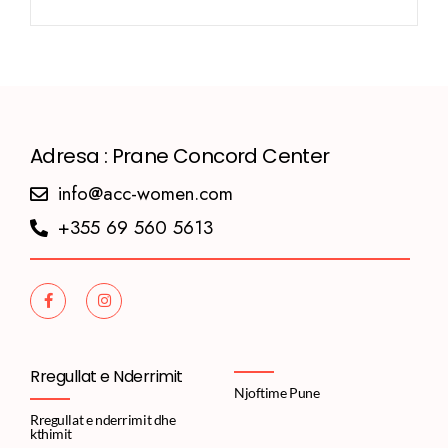
Adresa : Prane Concord Center
info@acc-women.com
+355 69 560 5613
Rregullat e Nderrimit
Njoftime Pune
Rregullat e nderrimit dhe
kthimit