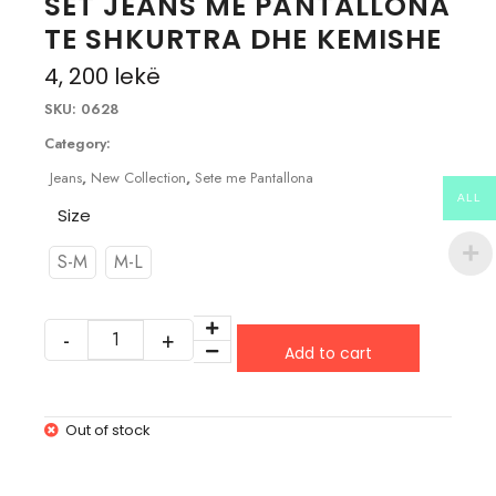
SET JEANS ME PANTALLONA
TE SHKURTRA DHE KEMISHE
4, 200
lekë
SKU:
0628
Category:
Jeans
,
New Collection
,
Sete me Pantallona
ALL
Size
S-M
M-L
Add to cart
Out of stock