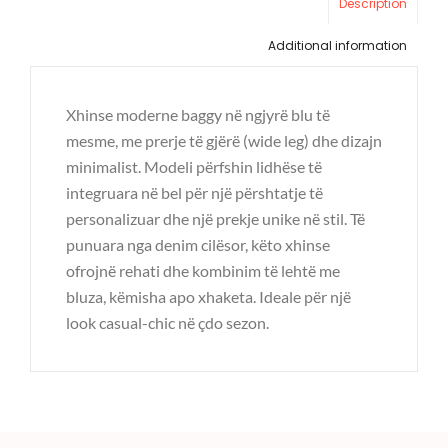
Description
Additional information
Xhinse moderne baggy në ngjyrë blu të
mesme, me prerje të gjërë (wide leg) dhe dizajn
minimalist. Modeli përfshin lidhëse të
integruara në bel për një përshtatje të
personalizuar dhe një prekje unike në stil. Të
punuara nga denim cilësor, këto xhinse
ofrojnë rehati dhe kombinim të lehtë me
bluza, këmisha apo xhaketa. Ideale për një
look casual-chic në çdo sezon.