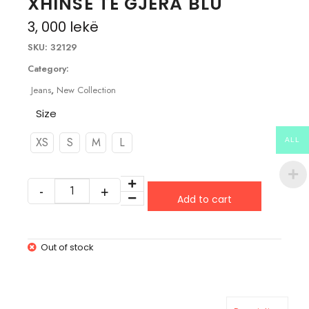
XHINSE TE GJERA BLU
3, 000
lekë
SKU:
32129
Category:
Jeans
,
New Collection
Size
XS
S
M
L
ALL
Add to cart
Out of stock