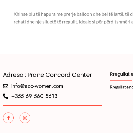
Xhinse blu të hapura me prerje balloon dhe bel të lartë, të 
rehati dhe një siluetë të rregullt, ideale si për përditshmër
Adresa : Prane Concord Center
Rregullat 
info@acc-women.com
Rregullat e n
+355 69 560 5613