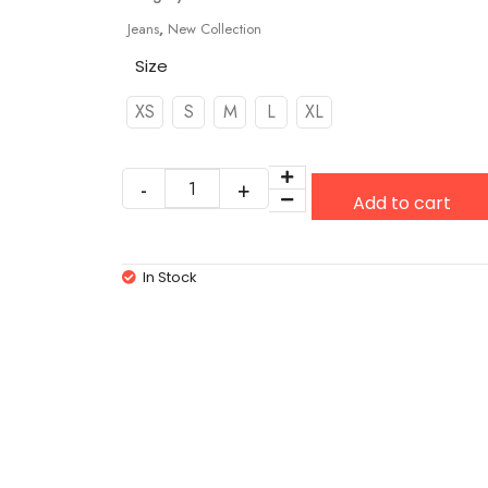
Jeans
,
New Collection
Size
XS
S
M
L
XL
Add to cart
In Stock