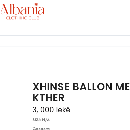
XHINSE BALLON ME
KTHER
3, 000
lekë
SKU:
N/A
Category: