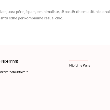
dizenjuara për një pamje minimaliste, të pastër dhe multifunksional
i ashtu edhe për kombinime casual chic.
e Nderrimit
Njoftime Pune
derrimit dhe kthimit