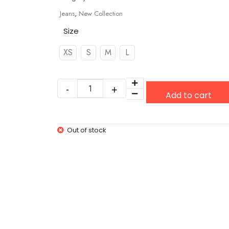
Jeans
,
New Collection
Size
XS
S
M
L
Add to cart
Out of stock