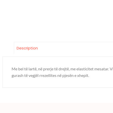
Description
Me bel të lartë, në prerje të drejtë, me elasticitet mesatar
gurash të vegjël rrezellites në pjesën e xhepit.