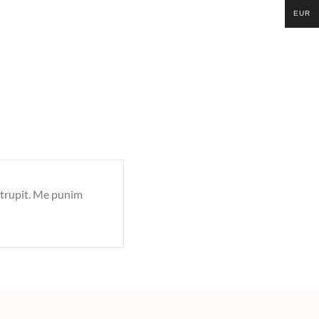
EUR
ë trupit. Me punim